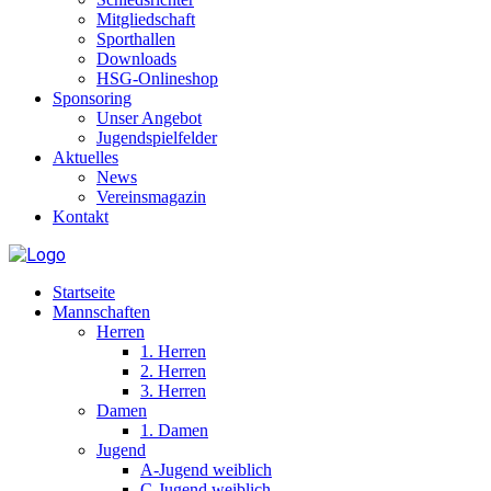
Mitgliedschaft
Sporthallen
Downloads
HSG-Onlineshop
Sponsoring
Unser Angebot
Jugendspielfelder
Aktuelles
News
Vereinsmagazin
Kontakt
Startseite
Mannschaften
Herren
1. Herren
2. Herren
3. Herren
Damen
1. Damen
Jugend
A-Jugend weiblich
C-Jugend weiblich