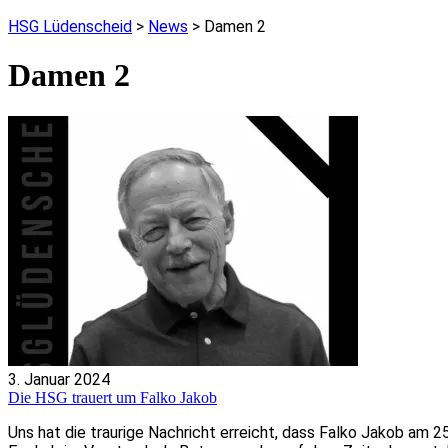
HSG Lüdenscheid
>
News
>
Damen 2
Damen 2
3. Januar 2024
Die HSG trauert um Falko Jakob
Uns hat die traurige Nachricht erreicht, dass Falko Jakob am 