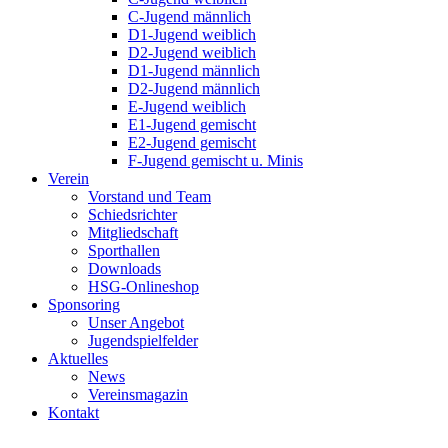
C-Jugend männlich
D1-Jugend weiblich
D2-Jugend weiblich
D1-Jugend männlich
D2-Jugend männlich
E-Jugend weiblich
E1-Jugend gemischt
E2-Jugend gemischt
F-Jugend gemischt u. Minis
Verein
Vorstand und Team
Schiedsrichter
Mitgliedschaft
Sporthallen
Downloads
HSG-Onlineshop
Sponsoring
Unser Angebot
Jugendspielfelder
Aktuelles
News
Vereinsmagazin
Kontakt