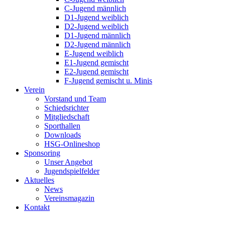
C-Jugend männlich
D1-Jugend weiblich
D2-Jugend weiblich
D1-Jugend männlich
D2-Jugend männlich
E-Jugend weiblich
E1-Jugend gemischt
E2-Jugend gemischt
F-Jugend gemischt u. Minis
Verein
Vorstand und Team
Schiedsrichter
Mitgliedschaft
Sporthallen
Downloads
HSG-Onlineshop
Sponsoring
Unser Angebot
Jugendspielfelder
Aktuelles
News
Vereinsmagazin
Kontakt