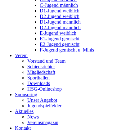
C-Jugend männlich
D1-Jugend weiblich
D2-Jugend weiblich
D1-Jugend männlich
D2-Jugend männlich
E-Jugend weiblich
E1-Jugend gemischt
E2-Jugend gemischt
F-Jugend gemischt u. Minis
Verein
Vorstand und Team
Schiedsrichter
Mitgliedschaft
Sporthallen
Downloads
HSG-Onlineshop
Sponsoring
Unser Angebot
Jugendspielfelder
Aktuelles
News
Vereinsmagazin
Kontakt