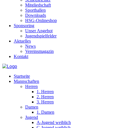
Mitgliedschaft
Sporthallen
Downloads
HSG-Onlineshop
Sponsoring
Unser Angebot
Jugendspielfelder
Aktuelles
News
Vereinsmagazin
Kontakt
Startseite
Mannschaften
Herren
1. Herren
2. Herren
3. Herren
Damen
1. Damen
Jugend
A-Jugend weiblich
C-Jugend weiblich