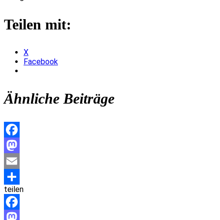
Teilen mit:
X
Facebook
Ähnliche Beiträge
Facebook
Mastodon
Email
teilen
Teilen
Facebook