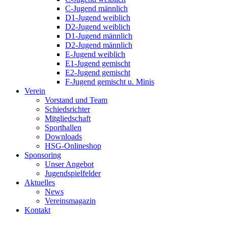
C-Jugend männlich
D1-Jugend weiblich
D2-Jugend weiblich
D1-Jugend männlich
D2-Jugend männlich
E-Jugend weiblich
E1-Jugend gemischt
E2-Jugend gemischt
F-Jugend gemischt u. Minis
Verein
Vorstand und Team
Schiedsrichter
Mitgliedschaft
Sporthallen
Downloads
HSG-Onlineshop
Sponsoring
Unser Angebot
Jugendspielfelder
Aktuelles
News
Vereinsmagazin
Kontakt