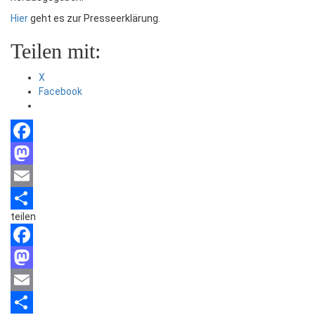
Hier
geht es zur Presseerklärung.
Teilen mit:
X
Facebook
Facebook
Mastodon
Email
teilen
Teilen
Facebook
Mastodon
Email