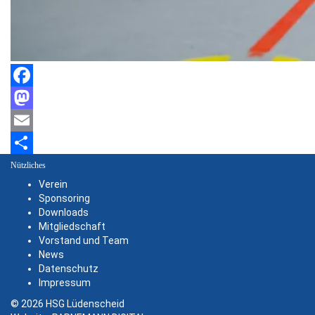
Facebook
Mastodon
Email
Teilen
Nützliches
Verein
Sponsoring
Downloads
Mitgliedschaft
Vorstand und Team
News
Datenschutz
Impressum
© 2026 HSG Lüdenscheid