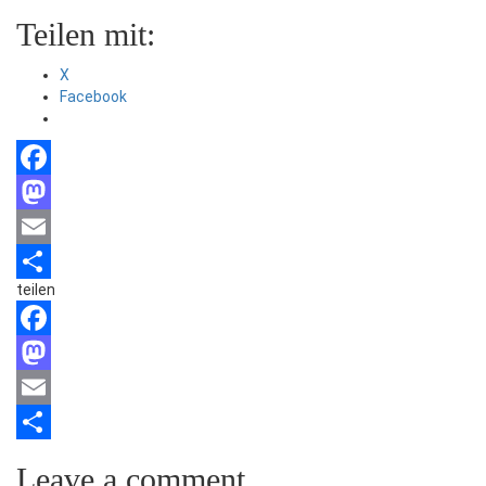
Teilen mit:
X
Facebook
Facebook
Mastodon
Email
teilen
Teilen
Facebook
Mastodon
Email
Teilen
Leave a comment