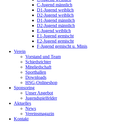
C-Jugend männlich
D1-Jugend weiblich
D2-Jugend weiblich
D1-Jugend männlich
D2-Jugend männlich
E-Jugend weiblich
E1-Jugend gemischt
E2-Jugend gemischt
F-Jugend gemischt u. Minis
Verein
Vorstand und Team
Schiedsrichter
Mitgliedschaft
Sporthallen
Downloads
HSG-Onlineshop
Sponsoring
Unser Angebot
Jugendspielfelder
Aktuelles
News
Vereinsmagazin
Kontakt