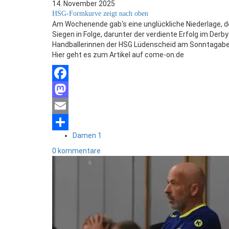
14. November 2025
HSG-Formkurve zeigt nach oben
Am Wochenende gab‘s eine unglückliche Niederlage, d
Siegen in Folge, darunter der verdiente Erfolg im Der
Handballerinnen der HSG Lüdenscheid am Sonntagabe
Hier geht es zum Artikel auf come-on.de
Facebook
Mastodon
Email
Damen 1
Teilen
0 kommentare