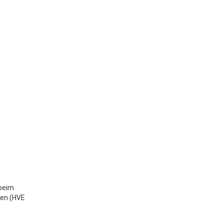
 beim
pen (HVE