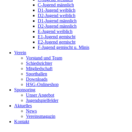
C-Jugend männlich
D1-Jugend weiblich
D2-Jugend weiblich
D1-Jugend männlich
D2-Jugend männlich
E-Jugend weiblich
E1-Jugend gemischt
E2-Jugend gemischt
F-Jugend gemischt u. Minis
Verein
Vorstand und Team
Schiedsrichter
Mitgliedschaft
Sporthallen
Downloads
HSG-Onlineshop
Sponsoring
Unser Angebot
Jugendspielfelder
Aktuelles
News
Vereinsmagazin
Kontakt