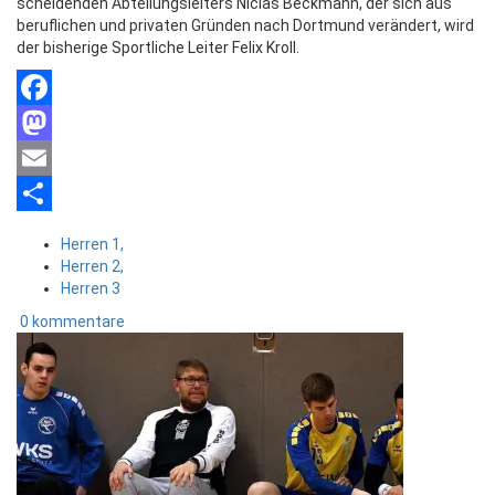
scheidenden Abteilungsleiters Niclas Beckmann, der sich aus
beruflichen und privaten Gründen nach Dortmund verändert, wird
der bisherige Sportliche Leiter Felix Kroll.
Facebook
Mastodon
Email
Teilen
Herren 1,
Herren 2,
Herren 3
0 kommentare