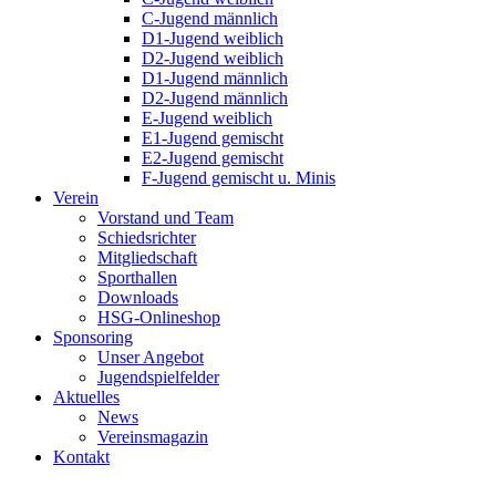
C-Jugend männlich
D1-Jugend weiblich
D2-Jugend weiblich
D1-Jugend männlich
D2-Jugend männlich
E-Jugend weiblich
E1-Jugend gemischt
E2-Jugend gemischt
F-Jugend gemischt u. Minis
Verein
Vorstand und Team
Schiedsrichter
Mitgliedschaft
Sporthallen
Downloads
HSG-Onlineshop
Sponsoring
Unser Angebot
Jugendspielfelder
Aktuelles
News
Vereinsmagazin
Kontakt