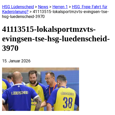
HSG Lüdenscheid
>
News
>
Herren 1
>
HSG: Freie Fahrt für
Kaderplanung?
>
41113515-lokalsportmzvts-evingsen-tse-
hsg-luedenscheid-3970
41113515-lokalsportmzvts-
evingsen-tse-hsg-luedenscheid-
3970
15. Januar 2026