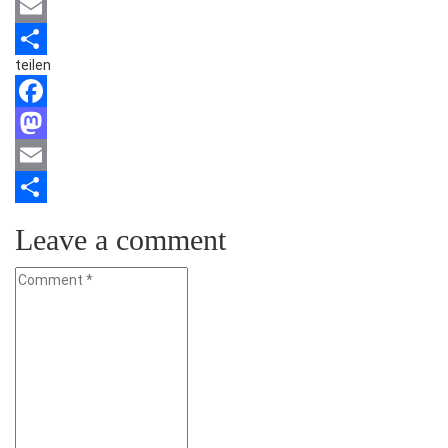
Mastodon
Email
teilen
Teilen
Facebook
Mastodon
Email
Teilen
Leave a comment