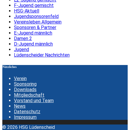
F-Jugend gemischt
HSG-Aktuell
Jugendsponsorenfeld
Vereinsleben Allgemein
Sponsoren & Partner
E-Jugend männlich
Damen 2
D-Jugend männlich
Jugend
Lüdenscheider Nachrichten
Nützliches
Verein
Sponsoring
Downloads
Mitgliedschaft
Vorstand und Team
News
Datenschutz
Impressum
© 2026 HSG Lüdenscheid