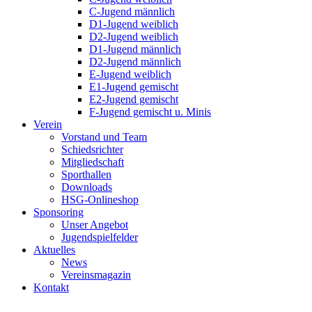
C-Jugend männlich
D1-Jugend weiblich
D2-Jugend weiblich
D1-Jugend männlich
D2-Jugend männlich
E-Jugend weiblich
E1-Jugend gemischt
E2-Jugend gemischt
F-Jugend gemischt u. Minis
Verein
Vorstand und Team
Schiedsrichter
Mitgliedschaft
Sporthallen
Downloads
HSG-Onlineshop
Sponsoring
Unser Angebot
Jugendspielfelder
Aktuelles
News
Vereinsmagazin
Kontakt