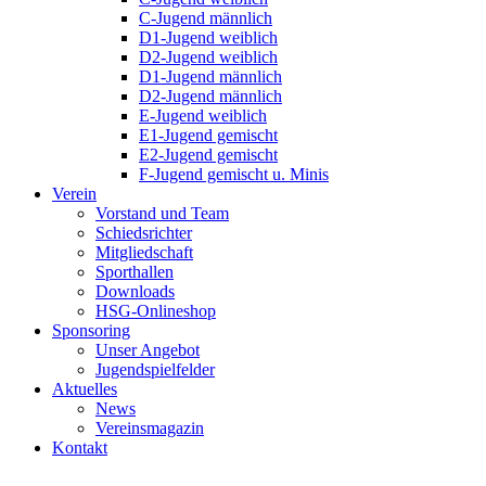
C-Jugend männlich
D1-Jugend weiblich
D2-Jugend weiblich
D1-Jugend männlich
D2-Jugend männlich
E-Jugend weiblich
E1-Jugend gemischt
E2-Jugend gemischt
F-Jugend gemischt u. Minis
Verein
Vorstand und Team
Schiedsrichter
Mitgliedschaft
Sporthallen
Downloads
HSG-Onlineshop
Sponsoring
Unser Angebot
Jugendspielfelder
Aktuelles
News
Vereinsmagazin
Kontakt