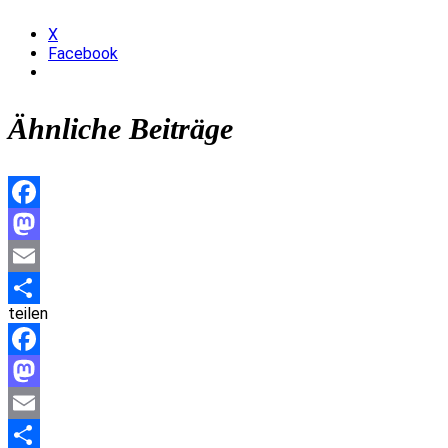
X
Facebook
Ähnliche Beiträge
Facebook
Mastodon
Email
teilen
Teilen
Facebook
Mastodon
Email