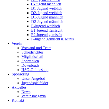
C-Jugend männlich
D1-Jugend weiblich
D2-Jugend weiblich
D1-Jugend männlich
D2-Jugend männlich
E-Jugend weiblich
E1-Jugend gemischt
E2-Jugend gemischt
F-Jugend gemischt u. Minis
Verein
Vorstand und Team
Schiedsrichter
Mitgliedschaft
Sporthallen
Downloads
HSG-Onlineshop
Sponsoring
Unser Angebot
Jugendspielfelder
Aktuelles
News
Vereinsmagazin
Kontakt