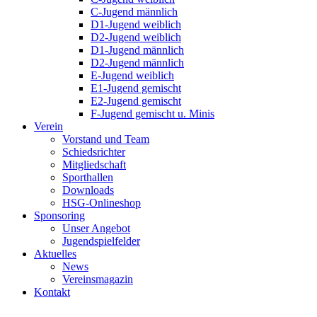
C-Jugend männlich
D1-Jugend weiblich
D2-Jugend weiblich
D1-Jugend männlich
D2-Jugend männlich
E-Jugend weiblich
E1-Jugend gemischt
E2-Jugend gemischt
F-Jugend gemischt u. Minis
Verein
Vorstand und Team
Schiedsrichter
Mitgliedschaft
Sporthallen
Downloads
HSG-Onlineshop
Sponsoring
Unser Angebot
Jugendspielfelder
Aktuelles
News
Vereinsmagazin
Kontakt