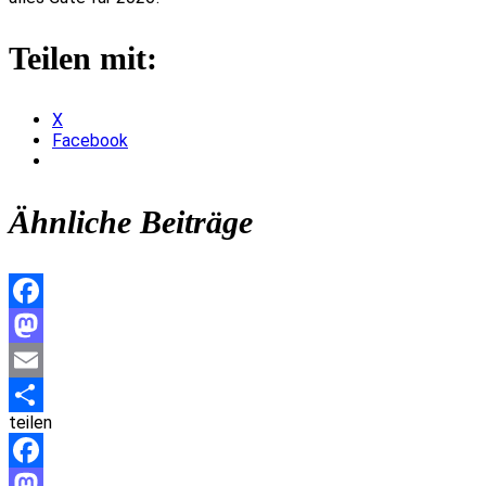
Teilen mit:
X
Facebook
Ähnliche Beiträge
Facebook
Mastodon
Email
teilen
Teilen
Facebook