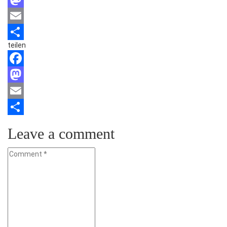
Mastodon
Email
teilen
Teilen
Facebook
Mastodon
Email
Teilen
Leave a comment