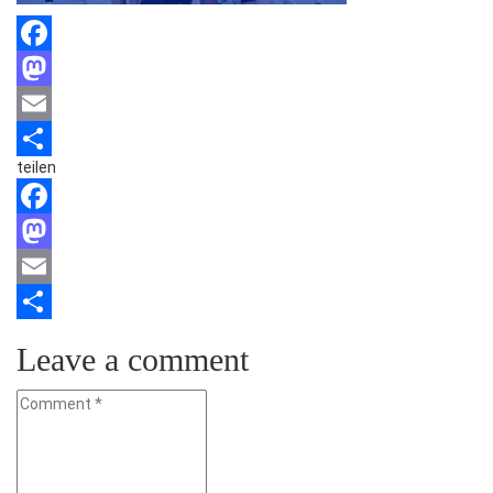
Facebook
Mastodon
Email
teilen
Teilen
Facebook
Mastodon
Email
Teilen
Leave a comment