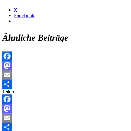
X
Facebook
Ähnliche Beiträge
Facebook
Mastodon
Email
teilen
Teilen
Facebook
Mastodon
Email