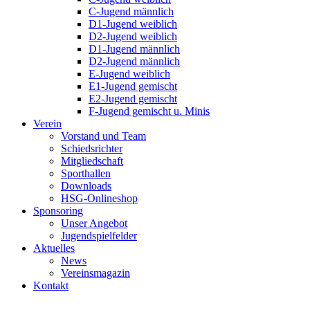
C-Jugend männlich
D1-Jugend weiblich
D2-Jugend weiblich
D1-Jugend männlich
D2-Jugend männlich
E-Jugend weiblich
E1-Jugend gemischt
E2-Jugend gemischt
F-Jugend gemischt u. Minis
Verein
Vorstand und Team
Schiedsrichter
Mitgliedschaft
Sporthallen
Downloads
HSG-Onlineshop
Sponsoring
Unser Angebot
Jugendspielfelder
Aktuelles
News
Vereinsmagazin
Kontakt