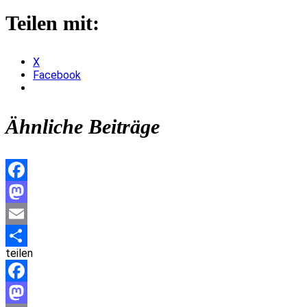
Teilen mit:
X
Facebook
Ähnliche Beiträge
Facebook
Mastodon
Email
teilen
Teilen
Facebook