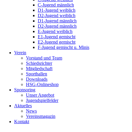
C-Jugend männlich
D1-Jugend weiblich
D2-Jugend weiblich
D1-Jugend männlich
D2-Jugend männlich
E-Jugend weiblich
E1-Jugend gemischt
E2-Jugend gemischt
F-Jugend gemischt u. Minis
Verein
Vorstand und Team
Schiedsrichter
Mitgliedschaft
Sporthallen
Downloads
HSG-Onlineshop
Sponsoring
Unser Angebot
Jugendspielfelder
Aktuelles
News
Vereinsmagazin
Kontakt