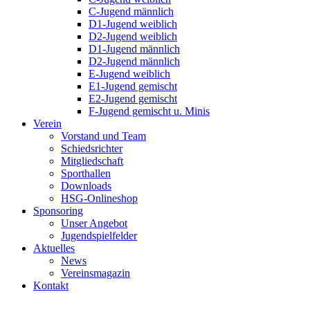
C-Jugend männlich
D1-Jugend weiblich
D2-Jugend weiblich
D1-Jugend männlich
D2-Jugend männlich
E-Jugend weiblich
E1-Jugend gemischt
E2-Jugend gemischt
F-Jugend gemischt u. Minis
Verein
Vorstand und Team
Schiedsrichter
Mitgliedschaft
Sporthallen
Downloads
HSG-Onlineshop
Sponsoring
Unser Angebot
Jugendspielfelder
Aktuelles
News
Vereinsmagazin
Kontakt