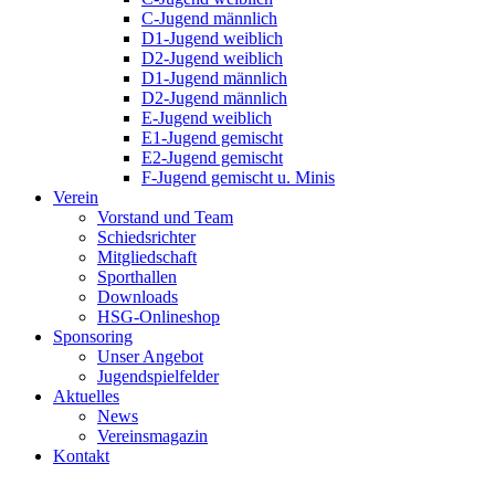
C-Jugend männlich
D1-Jugend weiblich
D2-Jugend weiblich
D1-Jugend männlich
D2-Jugend männlich
E-Jugend weiblich
E1-Jugend gemischt
E2-Jugend gemischt
F-Jugend gemischt u. Minis
Verein
Vorstand und Team
Schiedsrichter
Mitgliedschaft
Sporthallen
Downloads
HSG-Onlineshop
Sponsoring
Unser Angebot
Jugendspielfelder
Aktuelles
News
Vereinsmagazin
Kontakt