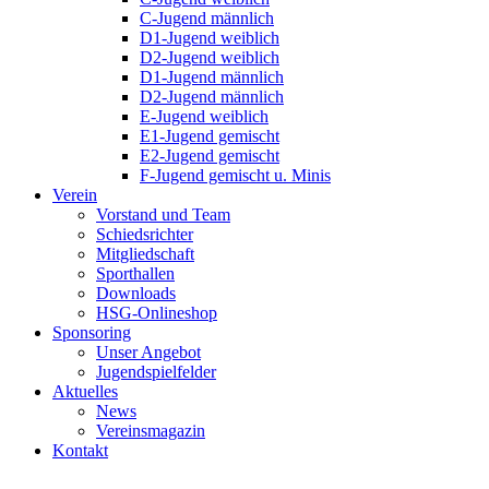
C-Jugend männlich
D1-Jugend weiblich
D2-Jugend weiblich
D1-Jugend männlich
D2-Jugend männlich
E-Jugend weiblich
E1-Jugend gemischt
E2-Jugend gemischt
F-Jugend gemischt u. Minis
Verein
Vorstand und Team
Schiedsrichter
Mitgliedschaft
Sporthallen
Downloads
HSG-Onlineshop
Sponsoring
Unser Angebot
Jugendspielfelder
Aktuelles
News
Vereinsmagazin
Kontakt