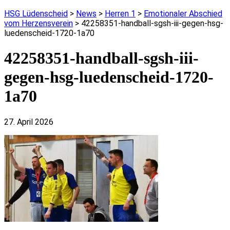
HSG Lüdenscheid
>
News
>
Herren 1
>
Emotionaler Abschied
vom Herzensverein
>
42258351-handball-sgsh-iii-gegen-hsg-
luedenscheid-1720-1a70
42258351-handball-sgsh-iii-
gegen-hsg-luedenscheid-1720-
1a70
27. April 2026