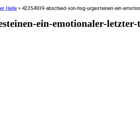
ner Halle
>
42354939-abschied-von-hsg-urgesteinen-ein-emotion
teinen-ein-emotionaler-letzter-