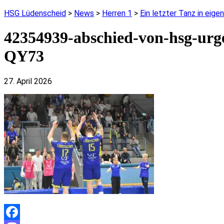
HSG Lüdenscheid
>
News
>
Herren 1
>
Ein letzter Tanz in eige
42354939-abschied-von-hsg-urges
QY73
27. April 2026