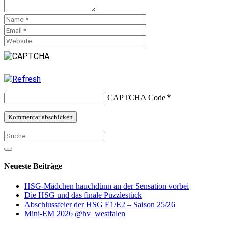
*
CAPTCHA Code
Neueste Beiträge
HSG-Mädchen hauchdünn an der Sensation vorbei
Die HSG und das finale Puzzlestück
Abschlussfeier der HSG E1/E2 – Saison 25/26
Mini-EM 2026 @hv_westfalen