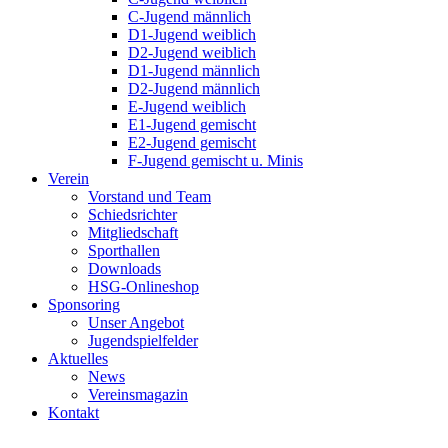
C-Jugend männlich
D1-Jugend weiblich
D2-Jugend weiblich
D1-Jugend männlich
D2-Jugend männlich
E-Jugend weiblich
E1-Jugend gemischt
E2-Jugend gemischt
F-Jugend gemischt u. Minis
Verein
Vorstand und Team
Schiedsrichter
Mitgliedschaft
Sporthallen
Downloads
HSG-Onlineshop
Sponsoring
Unser Angebot
Jugendspielfelder
Aktuelles
News
Vereinsmagazin
Kontakt