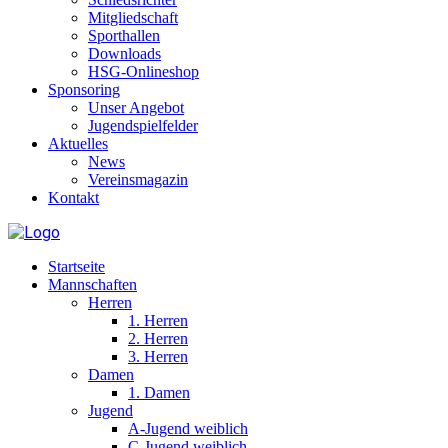
Mitgliedschaft
Sporthallen
Downloads
HSG-Onlineshop
Sponsoring
Unser Angebot
Jugendspielfelder
Aktuelles
News
Vereinsmagazin
Kontakt
Startseite
Mannschaften
Herren
1. Herren
2. Herren
3. Herren
Damen
1. Damen
Jugend
A-Jugend weiblich
C-Jugend weiblich