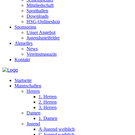
Mitgliedschaft
Sporthallen
Downloads
HSG-Onlineshop
Sponsoring
Unser Angebot
Jugendspielfelder
Aktuelles
News
Vereinsmagazin
Kontakt
Startseite
Mannschaften
Herren
1. Herren
2. Herren
3. Herren
Damen
1. Damen
Jugend
A-Jugend weiblich
C-Jugend weiblich