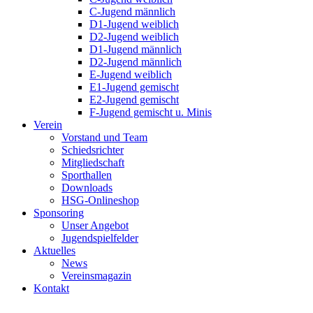
C-Jugend männlich
D1-Jugend weiblich
D2-Jugend weiblich
D1-Jugend männlich
D2-Jugend männlich
E-Jugend weiblich
E1-Jugend gemischt
E2-Jugend gemischt
F-Jugend gemischt u. Minis
Verein
Vorstand und Team
Schiedsrichter
Mitgliedschaft
Sporthallen
Downloads
HSG-Onlineshop
Sponsoring
Unser Angebot
Jugendspielfelder
Aktuelles
News
Vereinsmagazin
Kontakt