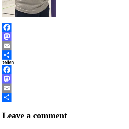
Facebook
Mastodon
Email
teilen
Teilen
Facebook
Mastodon
Email
Teilen
Leave a comment