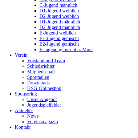
C-Jugend männlich
D1-Jugend weiblich
D2-Jugend weiblich
D1-Jugend männlich
D2-Jugend männlich
E-Jugend weiblich
E1-Jugend gemischt
E2-Jugend gemischt
F-Jugend gemischt u. Minis
Verein
Vorstand und Team
Schiedsrichter
Mitgliedschaft
Sporthallen
Downloads
HSG-Onlineshop
Sponsoring
Unser Angebot
Jugendspielfelder
Aktuelles
News
Vereinsmagazin
Kontakt