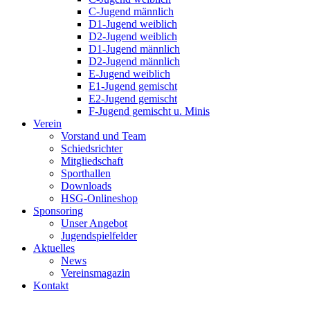
C-Jugend männlich
D1-Jugend weiblich
D2-Jugend weiblich
D1-Jugend männlich
D2-Jugend männlich
E-Jugend weiblich
E1-Jugend gemischt
E2-Jugend gemischt
F-Jugend gemischt u. Minis
Verein
Vorstand und Team
Schiedsrichter
Mitgliedschaft
Sporthallen
Downloads
HSG-Onlineshop
Sponsoring
Unser Angebot
Jugendspielfelder
Aktuelles
News
Vereinsmagazin
Kontakt