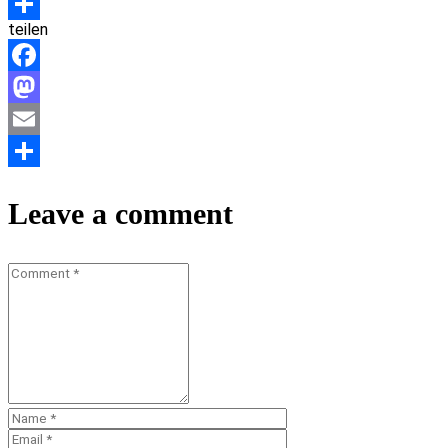
Email
teilen
Teilen
Facebook
Mastodon
Email
Teilen
Leave a comment