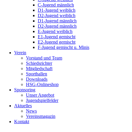
C-Jugend männlich
D1-Jugend weiblich
D2-Jugend weiblich
D1-Jugend männlich
D2-Jugend männlich
E-Jugend weiblich
E1-Jugend gemischt
E2-Jugend gemischt
F-Jugend gemischt u. Minis
Verein
Vorstand und Team
Schiedsrichter
Mitgliedschaft
Sporthallen
Downloads
HSG-Onlineshop
Sponsoring
Unser Angebot
Jugendspielfelder
Aktuelles
News
Vereinsmagazin
Kontakt