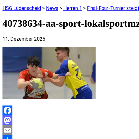
HSG Lüdenscheid
>
News
>
Herren 1
>
Final-Four-Turnier steig
40738634-aa-sport-lokalsportmz
11. Dezember 2025
Facebook
Mastodon