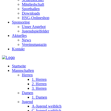
Mitgliedschaft
Sporthallen
Downloads
HSG-Onlineshop
Sponsoring
Unser Angebot
Jugendspielfelder
Aktuelles
News
Vereinsmagazin
Kontakt
Startseite
Mannschaften
Herren
1. Herren
2. Herren
3. Herren
Damen
1. Damen
Jugend
A-Jugend weiblich
C-Jugend weiblich