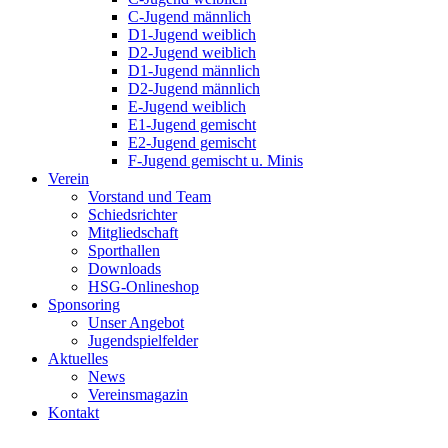
C-Jugend männlich
D1-Jugend weiblich
D2-Jugend weiblich
D1-Jugend männlich
D2-Jugend männlich
E-Jugend weiblich
E1-Jugend gemischt
E2-Jugend gemischt
F-Jugend gemischt u. Minis
Verein
Vorstand und Team
Schiedsrichter
Mitgliedschaft
Sporthallen
Downloads
HSG-Onlineshop
Sponsoring
Unser Angebot
Jugendspielfelder
Aktuelles
News
Vereinsmagazin
Kontakt