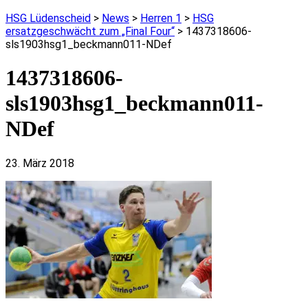
HSG Lüdenscheid
>
News
>
Herren 1
>
HSG
ersatzgeschwächt zum „Final Four“
>
1437318606-
sls1903hsg1_beckmann011-NDef
1437318606-
sls1903hsg1_beckmann011-
NDef
23. März 2018