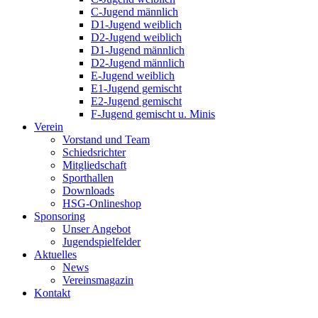
C-Jugend männlich
D1-Jugend weiblich
D2-Jugend weiblich
D1-Jugend männlich
D2-Jugend männlich
E-Jugend weiblich
E1-Jugend gemischt
E2-Jugend gemischt
F-Jugend gemischt u. Minis
Verein
Vorstand und Team
Schiedsrichter
Mitgliedschaft
Sporthallen
Downloads
HSG-Onlineshop
Sponsoring
Unser Angebot
Jugendspielfelder
Aktuelles
News
Vereinsmagazin
Kontakt