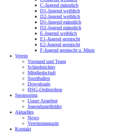
C-Jugend männlich
D1-Jugend weiblich
D2-Jugend weiblich
D1-Jugend männlich
D2-Jugend männlich
E-Jugend weiblich
E1-Jugend gemischt
E2-Jugend gemischt
F-Jugend gemischt u. Minis
Verein
Vorstand und Team
Schiedsrichter
Mitgliedschaft
Sporthallen
Downloads
HSG-Onlineshop
Sponsoring
Unser Angebot
Jugendspielfelder
Aktuelles
News
Vereinsmagazin
Kontakt