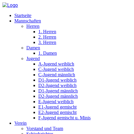
Startseite
Mannschaften
Herren
1. Herren
2. Herren
3. Herren
Damen
1. Damen
Jugend
A-Jugend weiblich
C-Jugend weiblich
C-Jugend männlich
D1-Jugend weiblich
D2-Jugend weiblich
D1-Jugend männlich
D2-Jugend männlich
E-Jugend weiblich
E1-Jugend gemischt
E2-Jugend gemischt
F-Jugend gemischt u. Minis
Verein
Vorstand und Team
Schiedsrichter