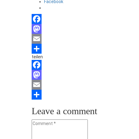
Facebook
Facebook
Mastodon
Email
teilen
Teilen
Facebook
Mastodon
Email
Teilen
Leave a comment