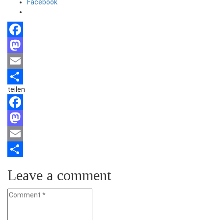
Facebook
Facebook
Mastodon
Email
teilen
Teilen
Facebook
Mastodon
Email
Teilen
Leave a comment