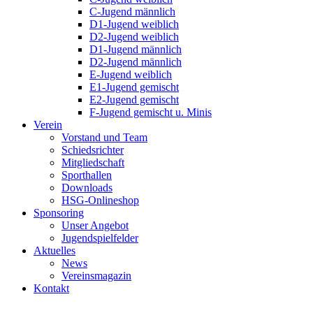
C-Jugend männlich
D1-Jugend weiblich
D2-Jugend weiblich
D1-Jugend männlich
D2-Jugend männlich
E-Jugend weiblich
E1-Jugend gemischt
E2-Jugend gemischt
F-Jugend gemischt u. Minis
Verein
Vorstand und Team
Schiedsrichter
Mitgliedschaft
Sporthallen
Downloads
HSG-Onlineshop
Sponsoring
Unser Angebot
Jugendspielfelder
Aktuelles
News
Vereinsmagazin
Kontakt