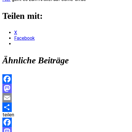
Teilen mit:
X
Facebook
Ähnliche Beiträge
Facebook
Mastodon
Email
teilen
Teilen
Facebook