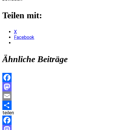
Teilen mit:
X
Facebook
Ähnliche Beiträge
Facebook
Mastodon
Email
teilen
Teilen
Facebook