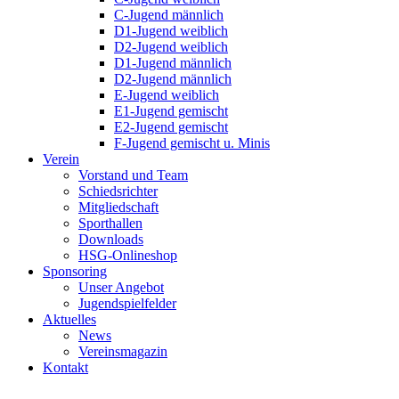
C-Jugend männlich
D1-Jugend weiblich
D2-Jugend weiblich
D1-Jugend männlich
D2-Jugend männlich
E-Jugend weiblich
E1-Jugend gemischt
E2-Jugend gemischt
F-Jugend gemischt u. Minis
Verein
Vorstand und Team
Schiedsrichter
Mitgliedschaft
Sporthallen
Downloads
HSG-Onlineshop
Sponsoring
Unser Angebot
Jugendspielfelder
Aktuelles
News
Vereinsmagazin
Kontakt