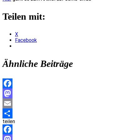
Teilen mit:
X
Facebook
Ähnliche Beiträge
Facebook
Mastodon
Email
teilen
Teilen
Facebook