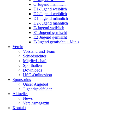
C-Jugend männlich
D1-Jugend weiblich
D2-Jugend weiblich
D1-Jugend männlich
D2-Jugend männlich
E-Jugend weiblich
E1-Jugend gemischt
E2-Jugend gemischt
F-Jugend gemischt u. Minis
Verein
Vorstand und Team
Schiedsrichter
Mitgliedschaft
Sporthallen
Downloads
HSG-Onlineshop
Sponsoring
Unser Angebot
Jugendspielfelder
Aktuelles
News
Vereinsmagazin
Kontakt