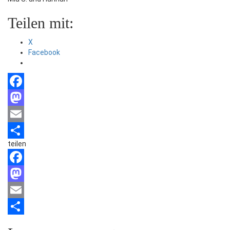
Teilen mit:
X
Facebook
Facebook
Mastodon
Email
teilen
Teilen
Facebook
Mastodon
Email
Teilen