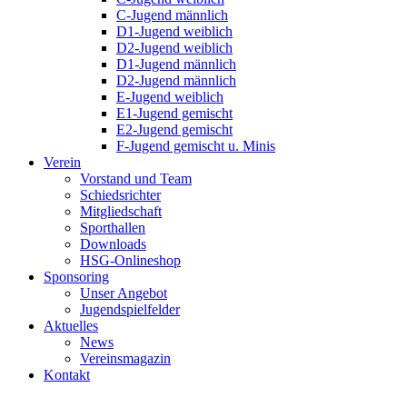
C-Jugend männlich
D1-Jugend weiblich
D2-Jugend weiblich
D1-Jugend männlich
D2-Jugend männlich
E-Jugend weiblich
E1-Jugend gemischt
E2-Jugend gemischt
F-Jugend gemischt u. Minis
Verein
Vorstand und Team
Schiedsrichter
Mitgliedschaft
Sporthallen
Downloads
HSG-Onlineshop
Sponsoring
Unser Angebot
Jugendspielfelder
Aktuelles
News
Vereinsmagazin
Kontakt