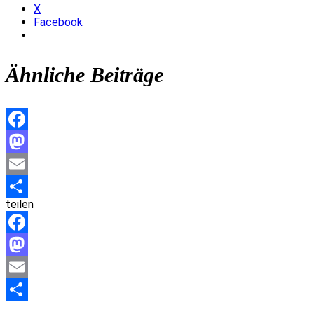
X
Facebook
Ähnliche Beiträge
Facebook
Mastodon
Email
teilen
Teilen
Facebook
Mastodon
Email
Teilen