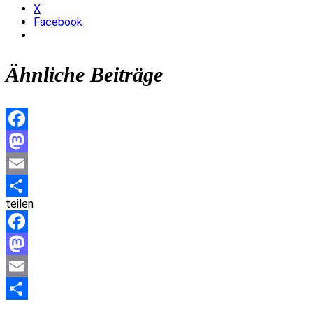
X
Facebook
Ähnliche Beiträge
Facebook
Mastodon
Email
teilen
Teilen
Facebook
Mastodon
Email
Teilen