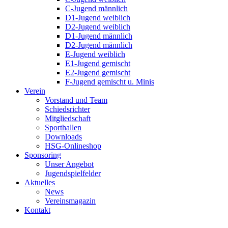
C-Jugend männlich
D1-Jugend weiblich
D2-Jugend weiblich
D1-Jugend männlich
D2-Jugend männlich
E-Jugend weiblich
E1-Jugend gemischt
E2-Jugend gemischt
F-Jugend gemischt u. Minis
Verein
Vorstand und Team
Schiedsrichter
Mitgliedschaft
Sporthallen
Downloads
HSG-Onlineshop
Sponsoring
Unser Angebot
Jugendspielfelder
Aktuelles
News
Vereinsmagazin
Kontakt