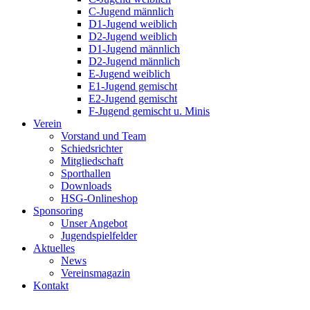
C-Jugend männlich
D1-Jugend weiblich
D2-Jugend weiblich
D1-Jugend männlich
D2-Jugend männlich
E-Jugend weiblich
E1-Jugend gemischt
E2-Jugend gemischt
F-Jugend gemischt u. Minis
Verein
Vorstand und Team
Schiedsrichter
Mitgliedschaft
Sporthallen
Downloads
HSG-Onlineshop
Sponsoring
Unser Angebot
Jugendspielfelder
Aktuelles
News
Vereinsmagazin
Kontakt