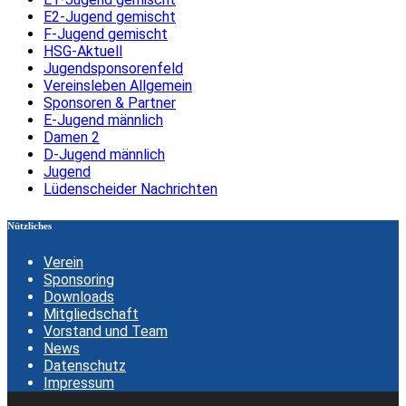
E2-Jugend gemischt
F-Jugend gemischt
HSG-Aktuell
Jugendsponsorenfeld
Vereinsleben Allgemein
Sponsoren & Partner
E-Jugend männlich
Damen 2
D-Jugend männlich
Jugend
Lüdenscheider Nachrichten
Nützliches
Verein
Sponsoring
Downloads
Mitgliedschaft
Vorstand und Team
News
Datenschutz
Impressum