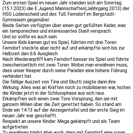
Zum ersten Spiel im neuen Jahr standen sich am Sonntag
(15.1.2023) die E Jugend Mannschaften(Jahhrgang 2013) der
HSG Lüdenscheid und des TuS Ferndorf im Bergstadt-
Gymnasium gegenüber.
Beide Seiten verfügten über einen gut gefüllten Kader, was
ein temporeiches und interessantes Duell versprach.
Und so sollte es auch sein.
Unsere Kids kamen gut ins Spiel, führten mit drei Toren.
Ferndorf steckte aber nicht auf und erkämpfte sich bis zur
Halbzeit den 6:6 Ausgleich.
Nach Wiederanpfiff kam Ferndorf besser ins Spiel und führte
zwischenzeitlich mit zwei Toren. Wobei man erwähnen muss,
dass unser Keeper durch seine Paraden eine höhere Führung
verhindert hat.
Die fällige Auszeit von Tina und Skutti zeigte dann ihre
Wirkung. Alles was an Kräften noch zu mobilisieren war, holten
die Kinder jetzt in der Schlussphase aus sich raus.
Erkämpften sich einen zwei Tore Vorsprung, den sie mit
ganzem Willen über die Zeit gerettet haben. So stand am
Ende ein 14:13 auf der Anzeigentafel und der erste Sieg im
neuen Jahr war geschafft.
Respekt an unsere Kinder. Mega gekämpft und als Team
aufgetreten.
Zu erwähnen bleibt aber auch, dass mit Ferndorf eine super