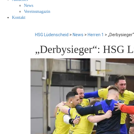
News
Vereinsmagazin
Kontakt
HSG Lüdenscheid
>
News
>
Herren 1
>
„Derbysieger“
„Derbysieger“: HSG Lü