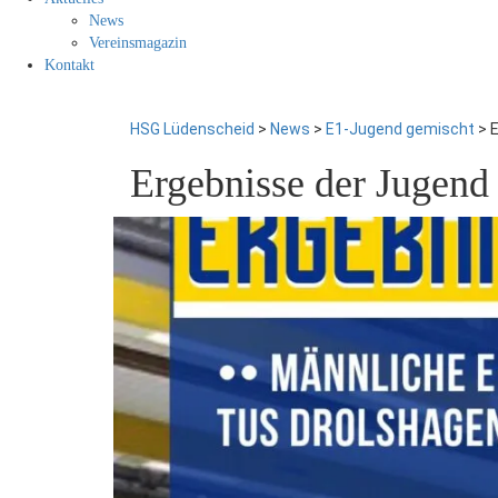
News
Vereinsmagazin
Kontakt
HSG Lüdenscheid
>
News
>
E1-Jugend gemischt
>
Ergebnisse der Jugen