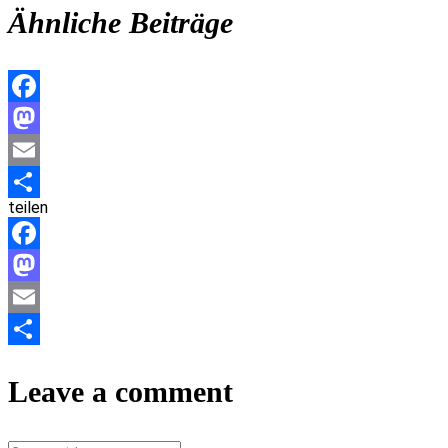
Ähnliche Beiträge
Facebook
Mastodon
Email
teilen
Teilen
Facebook
Mastodon
Email
Teilen
Leave a comment