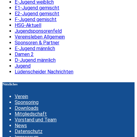
E-Jugend weiblich
E1-Jugend gemischt
E2-Jugend gemischt
F-Jugend gemischt
HSG-Aktuell
Jugendsponsorenfeld
Vereinsleben Allgemein
Sponsoren & Partner
E-Jugend männlich
Damen 2
D-Jugend männlich
Jugend
Lüdenscheider Nachrichten
Nützliches
Verein
Sponsoring
Downloads
Mitgliedschaft
Vorstand und Team
News
Datenschutz