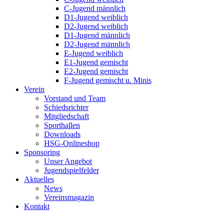
C-Jugend männlich
D1-Jugend weiblich
D2-Jugend weiblich
D1-Jugend männlich
D2-Jugend männlich
E-Jugend weiblich
E1-Jugend gemischt
E2-Jugend gemischt
F-Jugend gemischt u. Minis
Verein
Vorstand und Team
Schiedsrichter
Mitgliedschaft
Sporthallen
Downloads
HSG-Onlineshop
Sponsoring
Unser Angebot
Jugendspielfelder
Aktuelles
News
Vereinsmagazin
Kontakt