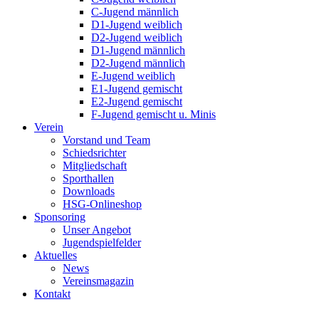
C-Jugend männlich
D1-Jugend weiblich
D2-Jugend weiblich
D1-Jugend männlich
D2-Jugend männlich
E-Jugend weiblich
E1-Jugend gemischt
E2-Jugend gemischt
F-Jugend gemischt u. Minis
Verein
Vorstand und Team
Schiedsrichter
Mitgliedschaft
Sporthallen
Downloads
HSG-Onlineshop
Sponsoring
Unser Angebot
Jugendspielfelder
Aktuelles
News
Vereinsmagazin
Kontakt