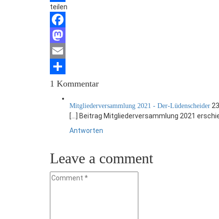
teilen
Teilen
Facebook
Mastodon
Email
Teilen
1 Kommentar
23
Mitgliederversammlung 2021 - Der-Lüdenscheider
[…] Beitrag Mitgliederversammlung 2021 erschie
Antworten
Leave a comment