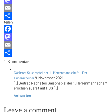
Mastodon
Email
teilen
Teilen
Facebook
Mastodon
Email
Teilen
1 Kommentar
Nächstes Saisonspiel der 1. Herrenmannschaft - Der-
9. November 2021
Lüdenscheider
[…] Beitrag Nächstes Saisonspiel der 1. Herrenmannschaft
erschien zuerst auf HSG […]
Antworten
Leave a comment