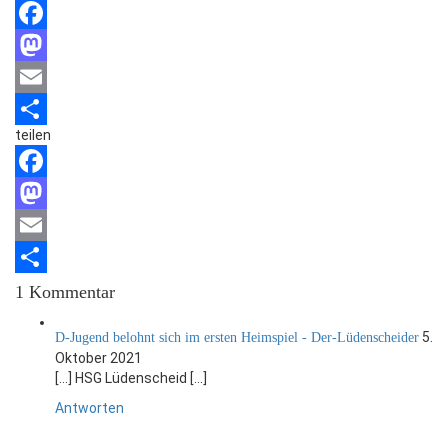
Facebook
Mastodon
Email
teilen
Teilen
Facebook
Mastodon
Email
Teilen
1 Kommentar
5.
D-Jugend belohnt sich im ersten Heimspiel - Der-Lüdenscheider
Oktober 2021
[…] HSG Lüdenscheid […]
Antworten