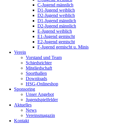
C-Jugend männlich
D1-Jugend weiblich
D2-Jugend weiblich
D1-Jugend männlich
D2-Jugend männlich
E-Jugend weiblich
E1-Jugend gemischt
E2-Jugend gemischt
F-Jugend gemischt u. Minis
Verein
Vorstand und Team
Schiedsrichter
Mitgliedschaft
Sporthallen
Downloads
HSG-Onlineshop
Sponsoring
Unser Angebot
Jugendspielfelder
Aktuelles
News
Vereinsmagazin
Kontakt